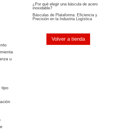
¿Por qué elegir una báscula de acero
inoxidable?
Básculas de Plataforma: Eficiencia y
Precisión en la Industria Logística
Volver a tienda
ento
amienta
lanza u
 tipo
tación
o
de