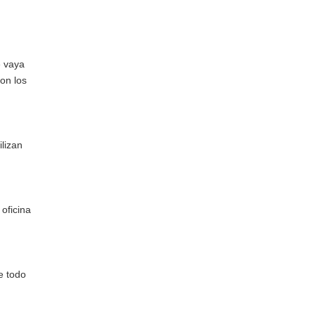
e vaya
on los
lizan
oficina
e todo